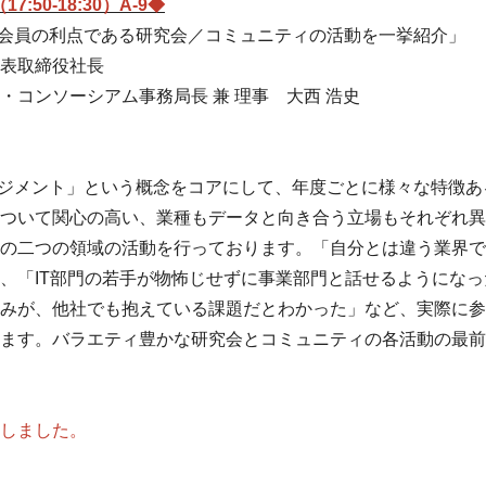
:50-18:30）A-9◆
＆会員の利点である研究会／コミュニティの活動を一挙紹介」
表取締役社長
・コンソーシアム事務局長 兼 理事 大西 浩史
ネジメント」という概念をコアにして、年度ごとに様々な特徴
ついて関心の高い、業種もデータと向き合う立場もそれぞれ異
の二つの領域の活動を行っております。「自分とは違う業界で
、「IT部門の若手が物怖じせずに事業部門と話せるようにな
みが、他社でも抱えている課題だとわかった」など、実際に参
ます。バラエティ豊かな研究会とコミュニティの各活動の最前
しました。