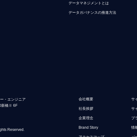
データマネジメントとは
データガバナンスの推進方法
会社概要
サ
ュー・エンジニア
O新橋Ⅱ 6F
社長挨拶
サ
企業理念
プ
Brand Story
情
ghts Reserved.