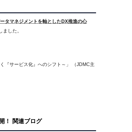
！データマネジメントを軸としたDX推進の心
壇しました。
導く『サービス化』へのシフト～」 （JDMC主
開！ 関連ブログ