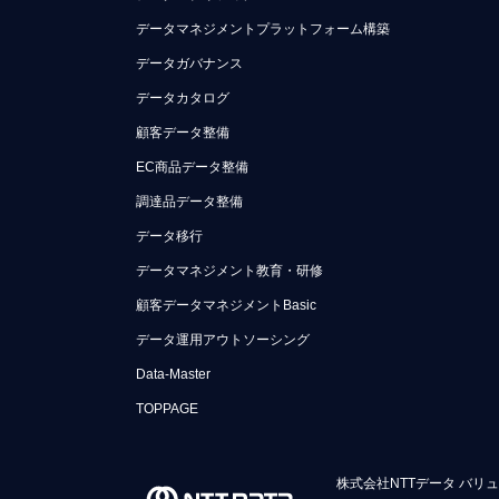
データマネジメントプラットフォーム構築
データガバナンス
データカタログ
顧客データ整備
EC商品データ整備
調達品データ整備
データ移行
データマネジメント教育・研修
顧客データマネジメントBasic
データ運用アウトソーシング
Data-Master
TOPPAGE
株式会社NTTデータ バリ