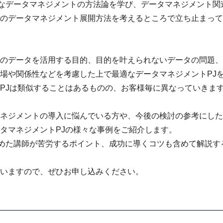
的なデータマネジメントの方法論を学び、
データマネジメント関
のデータマネジメント展開方法を考えるところで立
ち止まって
のデータを活用する目的、
目的を叶えられないデータの問題、
場や関係性などを考慮した上で最適な
データマネジメントPJ
PJは類似することはあるものの、
お客様毎に異なっていきま
ネジメントの導入に悩んでいる方や、
今後の検討の参考にした
タマネジメントPJの様々な事例
をご紹介します。
努めた講師が苦労するポイント、
成功に導くコツも含めて解説す
いますので、ぜひお申し込みください。