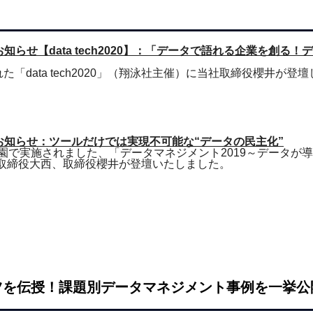
らせ【data tech2020】：「データで語れる企業を創る
れた「data tech2020」（翔泳社主催）に当社取締役櫻井が登
お知らせ：ツールだけでは実現不可能な“データの民主化”
雅叙園で実施されました、「データマネジメント2019～データが
表取締役大西、取締役櫻井が登壇いたしました。
コツを伝授！課題別データマネジメント事例を一挙公