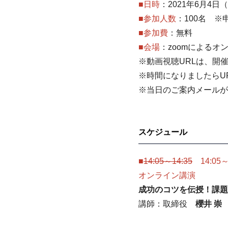
■日時
：2021年6月4日（金
■参加人数
：100名 
■参加費
：無料
■会場
：zoomによるオ
※動画視聴URLは、開
※時間になりましたらU
※当日のご案内メールが届かな
スケジュール
■
14:05～14:35
14:05～
オンライン講演
成功のコツを伝授！課題
講師：取締役
櫻井 崇