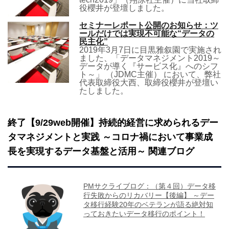
役櫻井が登壇しました。
セミナーレポート公開のお知らせ：ツ
ールだけでは実現不可能な“データの
民主化”
2019年3月7日に目黒雅叙園で実施され
ました、「データマネジメント2019～
データが導く『サービス化』へのシフ
ト～」 （JDMC主催） において、弊社
代表取締役大西、取締役櫻井が登壇い
たしました。
終了【9/29web開催】持続的経営に求められるデー
タマネジメントと実践 ～コロナ禍において事業成
長を実現するデータ基盤と活用～ 関連ブログ