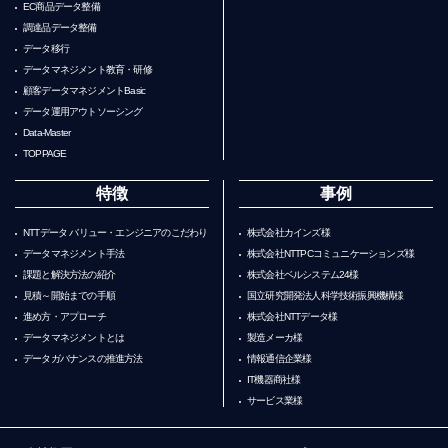
EC商品データ整備
調達品データ整備
データ移行
データマネジメント教育・研修
顧客データマネジメントBasic
データ運用アウトソーシング
Data-Master
TOPPAGE
特徴
事例
NTTデータ バリュー・エンジニアのこだわり
株式会社カインズ様
データマネジメント手法
株式会社NTTPCコミュニケーションズ様
課題と解決方法の紹介
株式会社ベルシステム24様
見積～開始までの手順
国立研究開発法人科学技術振興機構様
進め方・アプローチ
株式会社NTTデータ様
データマネジメントとは
製造メーカ様
データガバナンスの推進方法
情報通信企業様
IT機器商社様
サービス業様