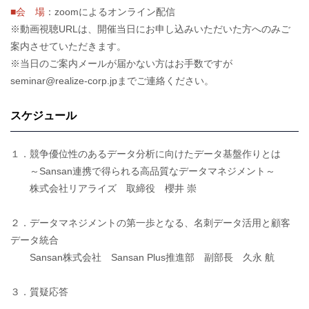
■会 場
：zoomによるオンライン配信
※動画視聴URLは、開催当日にお申し込みいただいた方へのみご
案内させていただきます。
※当日のご案内メールが届かない方はお手数ですが
seminar@realize-corp.jpまでご連絡ください。
スケジュール
１．競争優位性のあるデータ分析に向けたデータ基盤作りとは
～Sansan連携で得られる高品質なデータマネジメント～
株式会社リアライズ 取締役 櫻井 崇
２．データマネジメントの第一歩となる、名刺データ活用と顧客
データ統合
Sansan株式会社 Sansan Plus推進部 副部長 久永 航
３．質疑応答