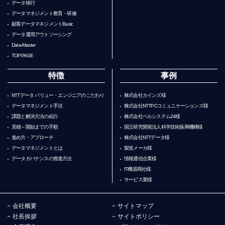
データ移行
データマネジメント教育・研修
顧客データマネジメントBasic
データ運用アウトソーシング
Data-Master
TOPPAGE
特徴
事例
NTTデータ バリュー・エンジニアのこだわり
株式会社カインズ様
データマネジメント手法
株式会社NTTPCコミュニケーションズ様
課題と解決方法の紹介
株式会社ベルシステム24様
見積～開始までの手順
国立研究開発法人科学技術振興機構様
進め方・アプローチ
株式会社NTTデータ様
データマネジメントとは
製造メーカ様
データガバナンスの推進方法
情報通信企業様
IT機器商社様
サービス業様
会社概要
サイトマップ
社長挨拶
サイトポリシー