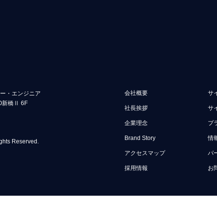
会社概要
サ
ュー・エンジニア
O新橋Ⅱ 6F
社長挨拶
サ
企業理念
プ
Brand Story
情
ghts Reserved.
アクセスマップ
パ
採用情報
お