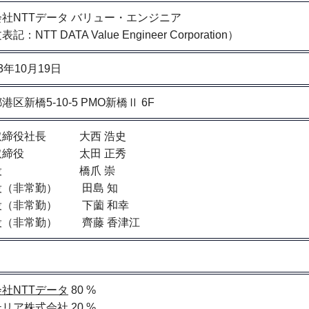
社NTTデータ バリュー・エンジニア
記：NTT DATA Value Engineer Corporation）
3年10月19日
港区新橋5-10-5 PMO新橋Ⅱ 6F
取締役社長 大西 浩史
取締役 太田 正秀
締役 橋爪 崇
役（非常勤） 田島 知
役（非常勤） 下薗 和幸
役（非常勤） 齊藤 香津江
社NTTデータ
80 %
テリア株式会社
20 %