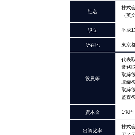
株式会
社名
（英文表
設立
平成1
所在地
東京都
代表
常務
取
役員等
取締
取締
監査
資本金
1億円
株式会
出資比率
アス