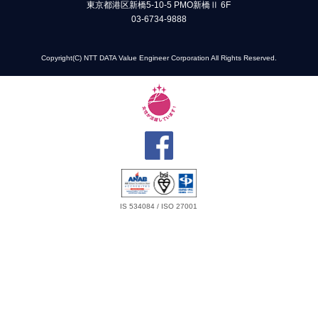
東京都港区新橋5-10-5 PMO新橋Ⅱ 6F
03-6734-9888
Copyright(C) NTT DATA Value Engineer Corporation All Rights Reserved.
IS 534084 / ISO 27001