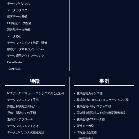
データガバナンス
データカタログ
顧客データ整備
EC商品データ整備
調達品データ整備
データ移行
データマネジメント教育・研修
顧客データマネジメントBasic
データ運用アウトソーシング
Data-Master
TOPPAGE
特徴
事例
NTTデータ バリュー・エンジニアのこだわり
株式会社カインズ様
データマネジメント手法
株式会社NTTPCコミュニケーションズ様
課題と解決方法の紹介
株式会社ベルシステム24様
見積～開始までの手順
国立研究開発法人科学技術振興機構様
進め方・アプローチ
株式会社NTTデータ様
データマネジメントとは
製造メーカ様
データガバナンスの推進方法
情報通信企業様
IT機器商社様