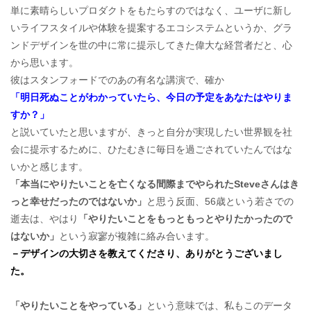
単に素晴らしいプロダクトをもたらすのではなく、ユーザに新し
いライフスタイルや体験を提案するエコシステムというか、グラ
ンドデザインを世の中に常に提示してきた偉大な経営者だと、心
から思います。
彼はスタンフォードでのあの有名な講演で、確か
「明日死ぬことがわかっていたら、今日の予定をあなたはやりま
すか？」
と説いていたと思いますが、きっと自分が実現したい世界観を社
会に提示するために、ひたむきに毎日を過ごされていたんではな
いかと感じます。
「本当にやりたいことを亡くなる間際までやられたSteveさんはき
っと幸せだったのではないか」
と思う反面、56歳という若さでの
逝去は、やはり
「やりたいことをもっともっとやりたかったので
はないか」
という寂寥が複雑に絡み合います。
－デザインの大切さを教えてくださり、ありがとうございまし
た。
「やりたいことをやっている」
という意味では、私もこのデータ