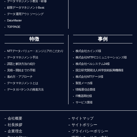
データマネジメント教育・研修
顧客データマネジメントBasic
データ運用アウトソーシング
Data-Master
TOPPAGE
特徴
事例
NTTデータ バリュー・エンジニアのこだわり
株式会社カインズ様
データマネジメント手法
株式会社NTTPCコミュニケーションズ様
課題と解決方法の紹介
株式会社ベルシステム24様
見積～開始までの手順
国立研究開発法人科学技術振興機構様
進め方・アプローチ
株式会社NTTデータ様
データマネジメントとは
製造メーカ様
データガバナンスの推進方法
情報通信企業様
IT機器商社様
サービス業様
会社概要
サイトマップ
社長挨拶
サイトポリシー
企業理念
プライバシーポリシー