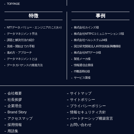
TOPPAGE
特徴
事例
NTTデータ バリュー・エンジニアのこだわり
株式会社カインズ様
データマネジメント手法
株式会社NTTPCコミュニケーションズ様
課題と解決方法の紹介
株式会社ベルシステム24様
見積～開始までの手順
国立研究開発法人科学技術振興機構様
進め方・アプローチ
株式会社NTTデータ様
データマネジメントとは
製造メーカ様
データガバナンスの推進方法
情報通信企業様
IT機器商社様
サービス業様
会社概要
サイトマップ
社長挨拶
サイトポリシー
企業理念
プライバシーポリシー
Brand Story
情報セキュリティ方針
アクセスマップ
パートナーシップ構築宣言
採用情報
お問い合わせ
用語集